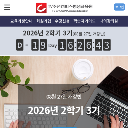
로그인
교육과정안내
회원가입
수강신청
학습자가이드
나의강의실
2026년 2학기 3기
(08월 27일 개강반)
:
1
9
1
6
2
6
4
3
1
9
1
6
:
2
6
6
4
4
2
-
D
3
Day
08월 27일 개강반
2026년 2학기 3기