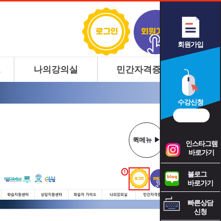
로그인
회원가입
회원가입
드
나의강의실
민간자격증
수강신청
신청하기
퀵메뉴 ▶
퀵메뉴 ◀
인스타그램
바로가기
블로그
바로가기
빠른상담
신청