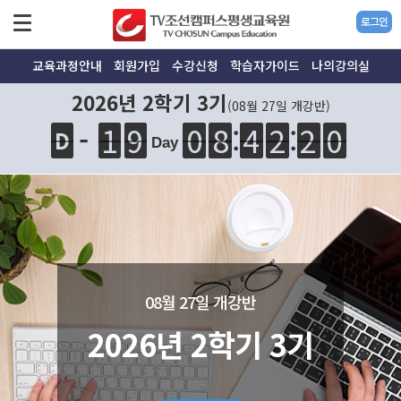
로그인
교육과정안내
회원가입
수강신청
학습자가이드
나의강의실
2026년 2학기 3기
(08월 27일 개강반)
:
1
9
0
8
4
2
2
0
1
9
0
8
:
4
2
1
9
-
D
1
9
Day
08월 27일 개강반
2026년 2학기 3기